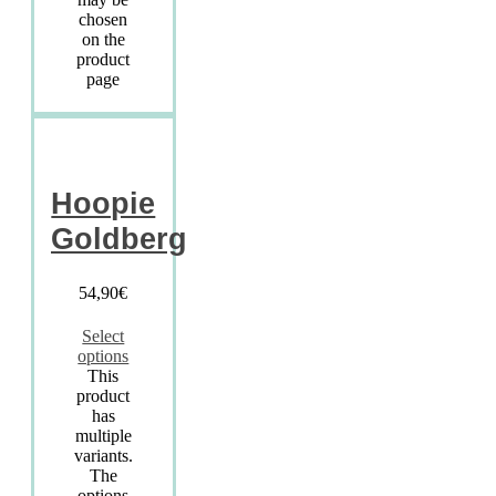
chosen
on the
product
page
Hoopie
Goldberg
54,90
€
Select
options
This
product
has
multiple
variants.
The
options