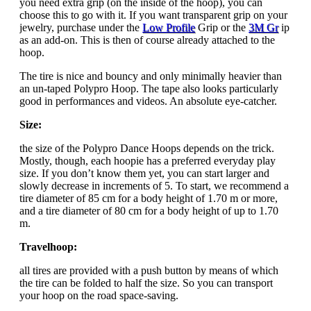
you need extra grip (on the inside of the hoop), you can
choose this to go with it. If you want transparent grip on your
jewelry, purchase under the
Low Profile
Grip or the
3M Gr
ip
as an add-on. This is then of course already attached to the
hoop.
The tire is nice and bouncy and only minimally heavier than
an un-taped Polypro Hoop. The tape also looks particularly
good in performances and videos. An absolute eye-catcher.
Size:
the size of the Polypro Dance Hoops depends on the trick.
Mostly, though, each hoopie has a preferred everyday play
size. If you don’t know them yet, you can start larger and
slowly decrease in increments of 5. To start, we recommend a
tire diameter of 85 cm for a body height of 1.70 m or more,
and a tire diameter of 80 cm for a body height of up to 1.70
m.
Travelhoop:
all tires are provided with a push button by means of which
the tire can be folded to half the size. So you can transport
your hoop on the road space-saving.