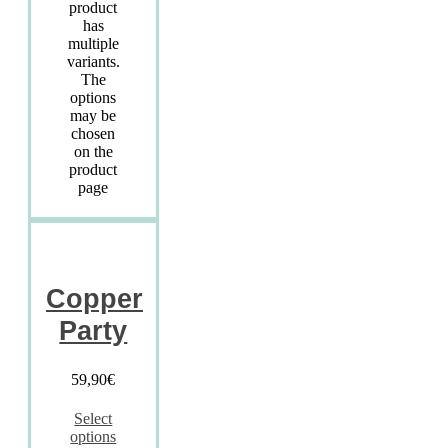
product
has
multiple
variants.
The
options
may be
chosen
on the
product
page
Copper
Party
59,90
€
Select
options