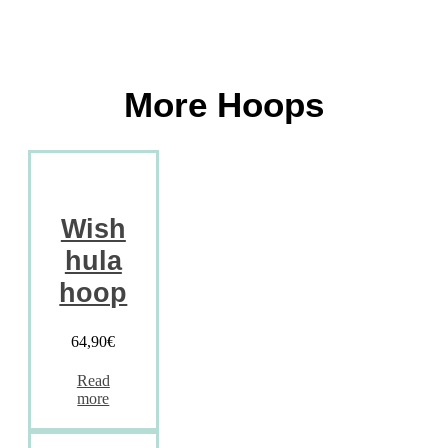
More Hoops
Wish
hula
hoop
64,90
€
Read
more