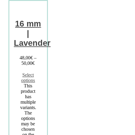
16 mm
|
Lavender
48,00
€
–
50,00
€
Select
options
This
product
has
multiple
variants.
The
options
may be
chosen
on the