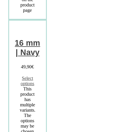
product
page
16 mm
| Navy
49,90
€
Select
options
This
product
has
multiple
variants.
The
options
may be
chosen