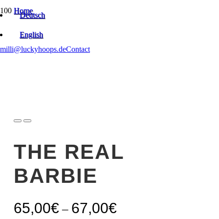
Home
Deutsch
Taped Polypro | OFF-BODY & Combi
The Real Barbie
English
milli@luckyhoops.de
Contact
THE REAL
BARBIE
65,00
€
67,00
€
–