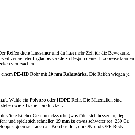
 Der Reifen dreht langsamer und du hast mehr Zeit für die Bewegung.
n weit verbreiteter Irrglaube. Grade zu Beginn deiner Hoopreise können
lecken verursachen.
s einem
PE-HD
Rohr mit
20 mm Rohrstärke
. Die Reifen wiegen je
haft. Wähle ein
Polypro
oder
HDPE
Rohr. Die Materialien sind
stellen wie z.B. die Handrücken.
tärke ist eher Geschmackssache (was fühlt sich besser an, liegt
fen) und spielt sich schneller.
19 mm
ist etwas schwerer (ca. 230 Gr.
ce Hoops eignen sich auch als Kombireifen, um ON-und OFF-Body