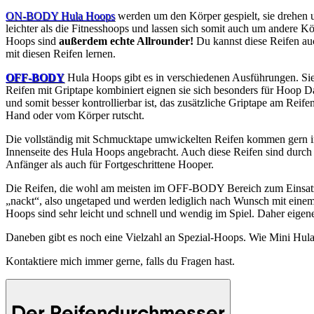
ON-BODY Hula Hoops
werden um den Körper gespielt, sie drehen 
leichter als die Fitnesshoops und lassen sich somit auch um andere Kö
Hoops sind
außerdem echte Allrounder!
Du kannst diese Reifen au
mit diesen Reifen lernen.
OFF-BODY
Hula Hoops gibt es in verschiedenen Ausführungen. Si
Reifen mit Griptape kombiniert eignen sie sich besonders für Hoop Da
und somit besser kontrollierbar ist, das zusätzliche Griptape am Reife
Hand oder vom Körper rutscht.
Die vollständig mit Schmucktape umwickelten Reifen kommen gern im
Innenseite des Hula Hoops angebracht. Auch diese Reifen sind durch
Anfänger als auch für Fortgeschrittene Hooper.
Die Reifen, die wohl am meisten im OFF-BODY Bereich zum Einsat
„nackt“, also ungetaped und werden lediglich nach Wunsch mit einem
Hoops sind sehr leicht und schnell und wendig im Spiel. Daher eigene
Daneben gibt es noch eine Vielzahl an Spezial-Hoops. Wie Mini Hu
Kontaktiere mich immer gerne, falls du Fragen hast.
Der Reifendurchmesser