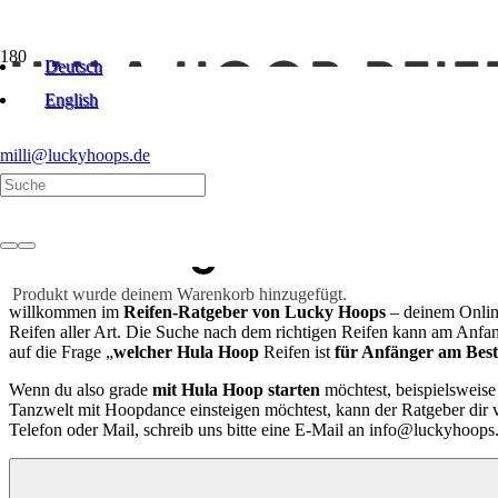
HULA HOOP REIF
Deutsch
English
ANFÄNGER
milli@luckyhoops.de
– ein Ratgeber von Lu
Produkt
wurde deinem Warenkorb hinzugefügt.
willkommen im
Reifen-Ratgeber von Lucky Hoops
– deinem Onlin
Reifen aller Art. Die Suche nach dem richtigen Reifen kann am Anfan
auf die Frage „
welcher Hula Hoop
Reifen ist
für Anfänger am Best
Wenn du also grade
mit Hula Hoop starten
möchtest, beispielsweise
Tanzwelt mit Hoopdance einsteigen möchtest, kann der Ratgeber dir v
Telefon oder Mail, schreib uns bitte eine E-Mail an info@luckyhoops