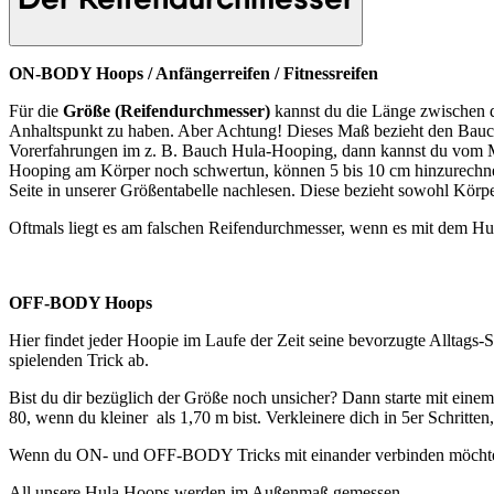
ON-BODY Hoops / Anfängerreifen / Fitnessreifen
Für die
Größe (Reifendurchmesser)
kannst du die Länge zwischen
Anhaltspunkt zu haben. Aber Achtung! Dieses Maß bezieht den Bauchum
Vorerfahrungen im z. B. Bauch Hula-Hooping, dann kannst du vom Ma
Hooping am Körper noch schwertun, können 5 bis 10 cm hinzurechne
Seite in unserer Größentabelle nachlesen. Diese bezieht sowohl Kör
Oftmals liegt es am falschen Reifendurchmesser, wenn es mit dem Hu
OFF-BODY Hoops
Hier findet jeder Hoopie im Laufe der Zeit seine bevorzugte Alltag
spielenden Trick ab.
Bist du dir bezüglich der Größe noch unsicher? Dann starte mit eine
80, wenn du kleiner als 1,70 m bist. Verkleinere dich in 5er Schritten
Wenn du ON- und OFF-BODY Tricks mit einander verbinden möchtest
All unsere Hula Hoops werden im Außenmaß gemessen.