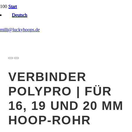
Start
DIY-Material & Tapes
Deutsch
Verbinder Polypro | für 16, 19 und 20 mm Hoop-Rohr
milli@luckyhoops.de
VERBINDER
POLYPRO | FÜR
16, 19 UND 20 MM
HOOP-ROHR