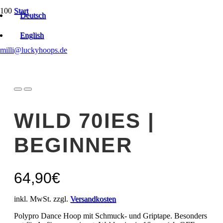
Start
Deutsch
Taped Polypro | OFF-BODY & Kombi
Wild 70ies | Beginner
English
milli@luckyhoops.de
WILD 70IES |
BEGINNER
64,90
€
inkl. MwSt. zzgl.
Versandkosten
Polypro Dance Hoop mit Schmuck- und Griptape. Besonders