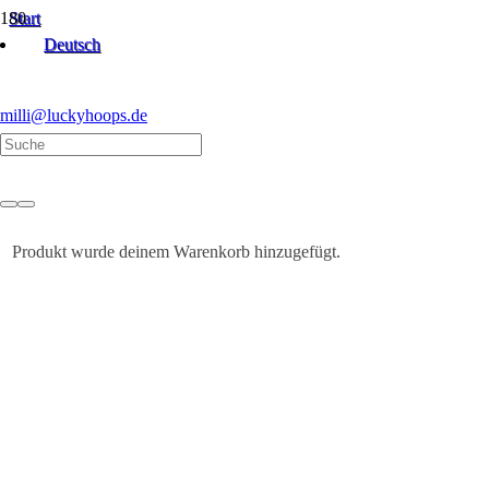
Start
DIY-Material & Tapes
Deutsch
Tape Transparent Colourchange | 12 Meter
milli@luckyhoops.de
Produkt
wurde deinem Warenkorb hinzugefügt.