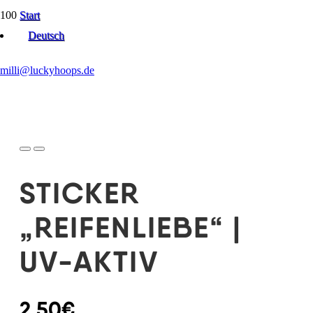
Start
Hoop Apparel, Sticker & Upgrades
Deutsch
Sticker „Reifenliebe“ | UV-Aktiv
milli@luckyhoops.de
STICKER
„REIFENLIEBE“ |
UV-AKTIV
2,50
€