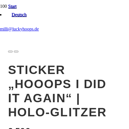
Start
Hoop Apparel, Sticker & Upgrades
Deutsch
Sticker „Hooops i did it again“ | Holo-Glitzer
milli@luckyhoops.de
STICKER
„HOOOPS I DID
IT AGAIN“ |
HOLO-GLITZER