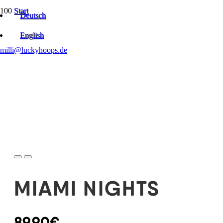
Start
Deutsch
Reflective Hoops
Miami Nights
English
milli@luckyhoops.de
MIAMI NIGHTS
89,90
€