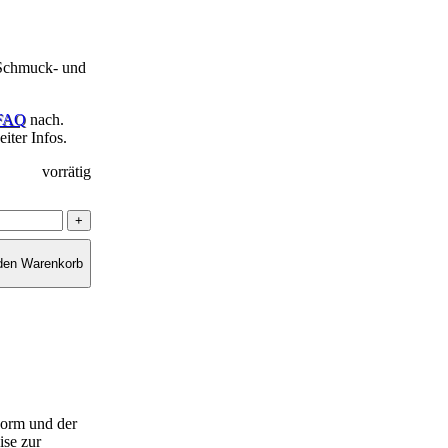
Schmuck- und
FAQ
nach.
iter Infos.
vorrätig
 den Warenkorb
Form und der
ise zur