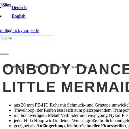
Start
Deutsch
Unkategorisiert
Little Mermaid
English
milli@luckyhoops.de
ONBODY DANC
Produkt
wurde deinem Warenkorb hinzugefügt.
LITTLE MERMAI
aus 20 mm PE-HD Rohr mit Schmuck- und Griptape umwickel
Travelhoop: der Reifen lässt sich zum platzsparendem Transport
mit hochwertigem Metall-Verbinder und easy-going Nylon-Push-B
jeder Hula Hoop wird in deiner Wunschgröße für dich handgef
geeignet als
Anfängerhoop
,
leichter/schneller Fitnessreifen
,