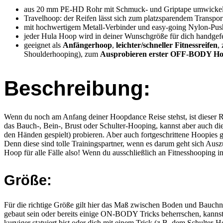
aus 20 mm PE-HD Rohr mit Schmuck- und Griptape umwickel
Travelhoop: der Reifen lässt sich zum platzsparendem Transport
mit hochwertigem Metall-Verbinder und easy-going Nylon-Push-B
jeder Hula Hoop wird in deiner Wunschgröße für dich handgef
geeignet als
Anfängerhoop
,
leichter/schneller Fitnessreifen
,
Shoulderhooping), zum
Ausprobieren erster OFF-BODY Ho
Beschreibung:
Wenn du noch am Anfang deiner Hoopdance Reise stehst, ist dieser 
das Bauch-, Bein-, Brust oder Schulter-Hooping, kannst aber auch 
den Händen gespielt) probieren. Aber auch fortgeschrittene Hoopies 
Denn diese sind tolle Trainingspartner, wenn es darum geht sich Au
Hoop für alle Fälle also! Wenn du ausschließlich an Fitnesshooping int
Größe:
Für die richtige Größe gilt hier das Maß zwischen Boden und Bauchnab
gebaut sein oder bereits einige ON-BODY Tricks beherrschen, kannst
kurviger statuiert bist oder dich mit einem Trick (z.B. dem Schulter-