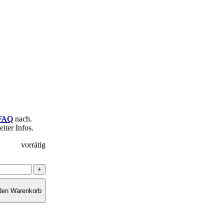
FAQ
nach.
iter Infos.
vorrätig
 den Warenkorb