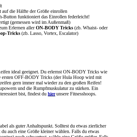
t
 auf die Hälfte der Größe einrollen
utton funktioniert das Einrollen federleicht!
ertigt (gemessen wird im Außenmaß)
 zum Erlernen aller
ON-BODY Tricks
(zb. Whaist- oder
op-Tricks
(zb. Lasso, Vortex, Escalator)
Reifen ideal geeignet. Du erlernst ON-BODY Tricks wie
die ersten OFF-BODY Tricks (der Hula Hoop wird mit
greifen gern immer mal wieder zu den großen Reifen!
szupowern und die Rumpfmuskulatur zu stärken. Ein
eressiert bist, findest du
hier
unsere Fitnesshoops.
el als guter Anhaltspunkt. Solltest du etwas zierlicher
 du auch eine Größe kleiner wählen. Falls du etwas
Hooping) noch schwertust, wähle eine Größe größer. Falls