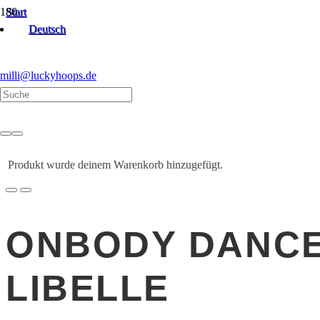
Start
ON-BODY Dance Hoops | Beginner
Deutsch
Libelle
milli@luckyhoops.de
Produkt
wurde deinem Warenkorb hinzugefügt.
ONBODY DANC
LIBELLE