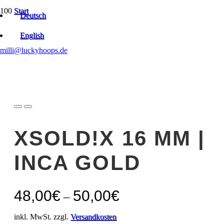
Start
Deutsch
Unkategorisiert
XSOLD!X 16 mm | Inca Gold
English
milli@luckyhoops.de
XSOLD!X 16 MM |
INCA GOLD
48,00
€
50,00
€
–
inkl. MwSt. zzgl.
Versandkosten