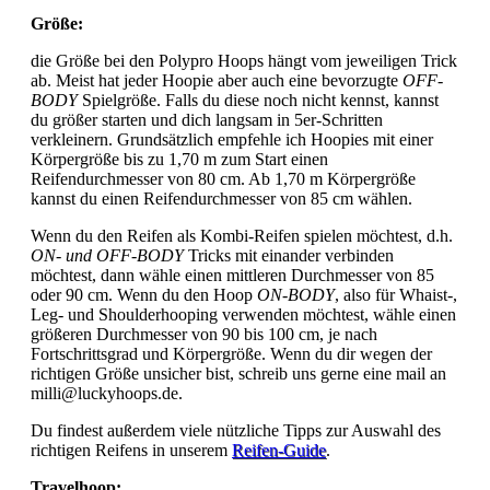
Größe:
die Größe bei den Polypro Hoops hängt vom jeweiligen Trick
ab. Meist hat jeder Hoopie aber auch eine bevorzugte
OFF-
BODY
Spielgröße. Falls du diese noch nicht kennst, kannst
du größer starten und dich langsam in 5er-Schritten
verkleinern. Grundsätzlich empfehle ich Hoopies mit einer
Körpergröße bis zu 1,70 m zum Start einen
Reifendurchmesser von 80 cm. Ab 1,70 m Körpergröße
kannst du einen Reifendurchmesser von 85 cm wählen.
Wenn du den Reifen als Kombi-Reifen spielen möchtest, d.h.
ON- und OFF-BODY
Tricks mit einander verbinden
möchtest, dann wähle einen mittleren Durchmesser von 85
oder 90 cm. Wenn du den Hoop
ON-BODY
, also für Whaist-,
Leg- und Shoulderhooping verwenden möchtest, wähle einen
größeren Durchmesser von 90 bis 100 cm, je nach
Fortschrittsgrad und Körpergröße. Wenn du dir wegen der
richtigen Größe unsicher bist, schreib uns gerne eine mail an
milli@luckyhoops.de.
Du findest außerdem viele nützliche Tipps zur Auswahl des
richtigen Reifens in unserem
Reifen-Guide
.
Travelhoop: