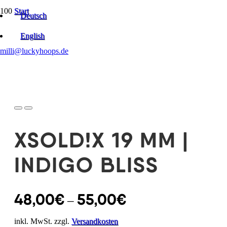
Start
Deutsch
Unkategorisiert
XSOLD!X 19 mm | Indigo Bliss
English
milli@luckyhoops.de
XSOLD!X 19 MM |
INDIGO BLISS
48,00
€
55,00
€
–
inkl. MwSt. zzgl.
Versandkosten