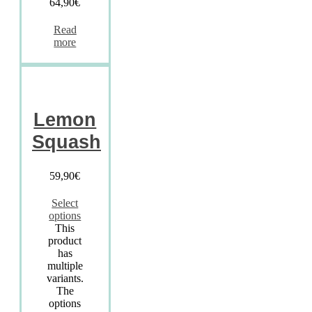
64,90
€
Read
more
Lemon
Squash
59,90
€
Select
options
This
product
has
multiple
variants.
The
options