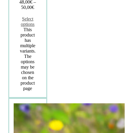
48,00
€
–
50,00
€
Select
options
This
product
has
multiple
variants.
The
options
may be
chosen
on the
product
page