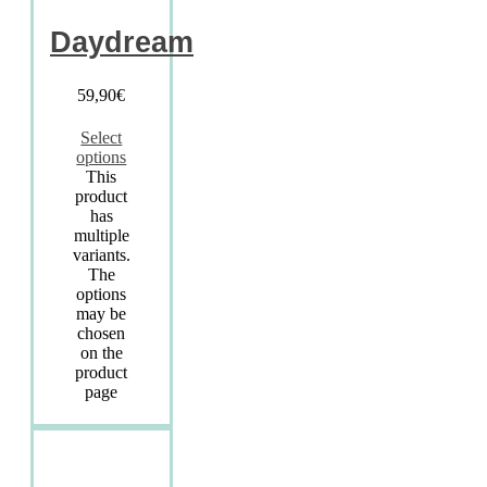
Daydream
59,90
€
Select
options
This
product
has
multiple
variants.
The
options
may be
chosen
on the
product
page