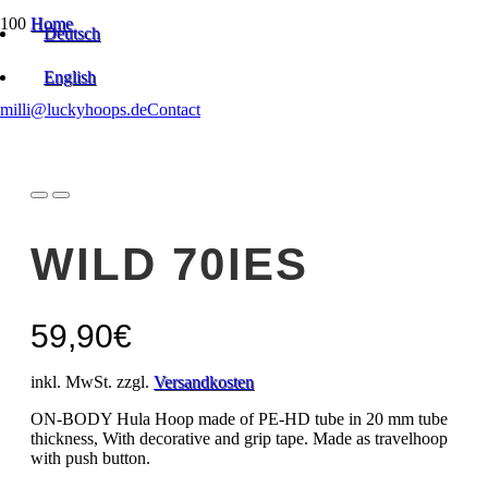
Home
Deutsch
ON-BODY Dance Hoops | Beginner
Wild 70ies
English
milli@luckyhoops.de
Contact
WILD 70IES
59,90
€
inkl. MwSt. zzgl.
Versandkosten
ON-BODY Hula Hoop made of PE-HD tube in 20 mm tube
thickness, With decorative and grip tape. Made as travelhoop
with push button.