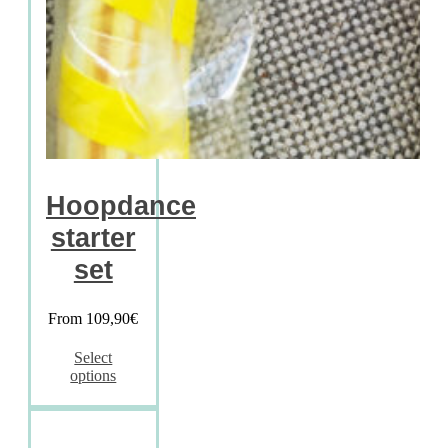
Hoopdance
starter
set
From
109,90
€
Select
options