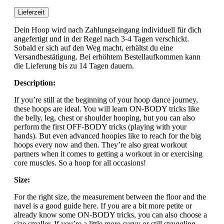
Lieferzeit
Dein Hoop wird nach Zahlungseingang individuell für dich
angefertigt und in der Regel nach 3-4 Tagen verschickt.
Sobald er sich auf den Weg macht, erhältst du eine
Versandbestätigung. Bei erhöhtem Bestellaufkommen kann
die Lieferung bis zu 14 Tagen dauern.
Description:
If you’re still at the beginning of your hoop dance journey,
these hoops are ideal. You will learn ON-BODY tricks like
the belly, leg, chest or shoulder hooping, but you can also
perform the first OFF-BODY tricks (playing with your
hands). But even advanced hoopies like to reach for the big
hoops every now and then. They’re also great workout
partners when it comes to getting a workout in or exercising
core muscles. So a hoop for all occasions!
Size:
For the right size, the measurement between the floor and the
navel is a good guide here. If you are a bit more petite or
already know some ON-BODY tricks, you can also choose a
size smaller. If you’re a little more curvy or still struggling